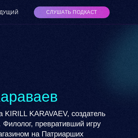
СЛУШАТЬ ПОДКАСТ
ДУЩИЙ
Караваев
а KIRILL KARAVAEV, создатель
. Филолог, превративший игру
магазином на Патриарших